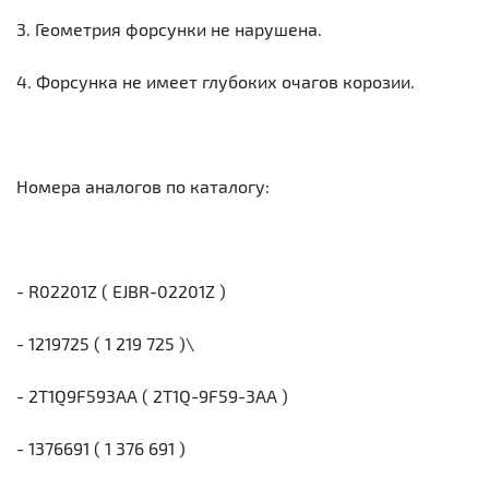
3. Геометрия форсунки не нарушена.
4. Форсунка не имеет глубоких очагов корозии.
Номера аналогов по каталогу:
- R02201Z ( EJBR-02201Z )
- 1219725 ( 1 219 725 )\
- 2T1Q9F593AA ( 2T1Q-9F59-3AA )
- 1376691 ( 1 376 691 )