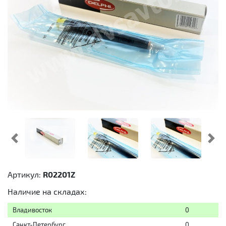
Предыдущий
Cл
Артикул:
R02201Z
Наличие на складах:
Владивосток
0
Санкт-Петербург
0