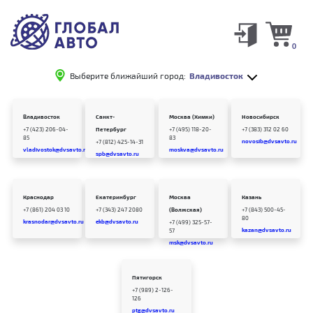
0
Выберите ближайший город:
Владивосток
Владивосток
Санкт-
Москва (Химки)
Новосибирск
+7 (423) 206-04-
Петербург
+7 (495) 118-20-
+7 (383) 312 02 60
85
83
novosib@dvsavto.ru
+7 (812) 425-14-31
vladivostok@dvsavto.ru
moskva@dvsavto.ru
spb@dvsavto.ru
Краснодар
Екатеринбург
Москва
Казань
+7 (861) 204 03 10
+7 (343) 247 2080
(Волжская)
+7 (843) 500-45-
80
krasnodar@dvsavto.ru
ekb@dvsavto.ru
+7 (499) 325-57-
kazan@dvsavto.ru
57
msk@dvsavto.ru
Пятигорск
+7 (989) 2-126-
126
ptg@dvsavto.ru