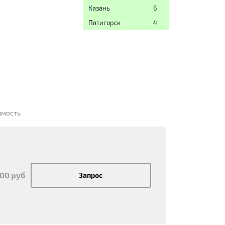
Казань
6
Пятигорск
4
имость
300 руб
Запрос