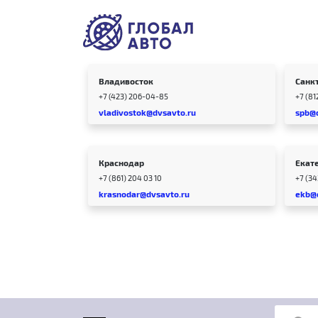
Владивосток
Санк
+7 (423) 206-04-85
+7 (81
vladivostok@dvsavto.ru
spb@
Краснодар
Екат
+7 (861) 204 03 10
+7 (3
krasnodar@dvsavto.ru
ekb@