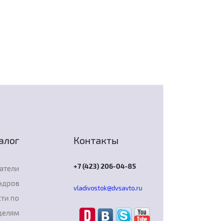
алог
Контакты
+7 (423) 206-04-85
атели
ндров
vladivostok@dvsavto.ru
ти по
делям