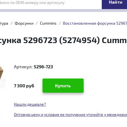
Поиск по OEM номеру или артикулу
тура
Форсунки
Cummins
Восстановленная форсунка 529672
нка 5296723 (5274954) Cummin
Артикул:
5296-723
7 300 руб
Купить
Нашли дешевле?
Оптовую цену и условия ее получения уточнйте у менеджер