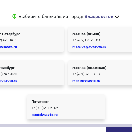
Выберите ближайший город:
Владивосток
т-Петербург
Москва (Химки)
2) 425-14-31
+7 (495) 118-20-83
dvsavto.ru
moskva@dvsavto.ru
еринбург
Москва (Волжская)
43) 247 2080
+7 (499) 325-57-57
dvsavto.ru
msk@dvsavto.ru
Пятигорск
+7 (989) 2-126-126
ptg@dvsavto.ru