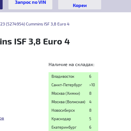
Кореи
3 (5274954) Cummins ISF 3,8 Euro 4
s ISF 3,8 Euro 4
Наличие на складах:
Владивосток
6
Санкт-Петербург
>10
Москва (Химки)
8
Москва (Волжская)
4
Новосибирск
8
ов
Краснодар
5
Екатеринбург
6