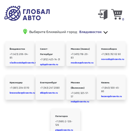
0
Выберите ближайший город:
Владивосток
Владивосток
Санкт-
Москва (Химки)
Новосибирск
+7 (423) 206-04-
Петербург
+7 (495) 118-20-
+7 (383) 312 02 60
85
83
novosib@dvsavto.ru
+7 (812) 425-14-31
vladivostok@dvsavto.ru
moskva@dvsavto.ru
spb@dvsavto.ru
Краснодар
Екатеринбург
Москва
Казань
+7 (861) 204 03 10
+7 (343) 247 2080
(Волжская)
+7 (843) 500-45-
80
krasnodar@dvsavto.ru
ekb@dvsavto.ru
+7 (499) 325-57-
kazan@dvsavto.ru
57
msk@dvsavto.ru
Пятигорск
+7 (989) 2-126-
126
ptg@dvsavto.ru