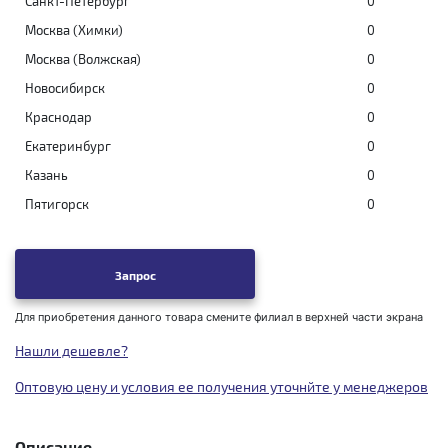
Санкт-Петербург
0
Москва (Химки)
0
Москва (Волжская)
0
Новосибирск
0
Краснодар
0
Екатеринбург
0
Казань
0
Пятигорск
0
Запрос
Для приобретения данного товара смените филиал в верхней части экрана
Нашли дешевле?
Оптовую цену и условия ее получения уточнйте у менеджеров
Описание