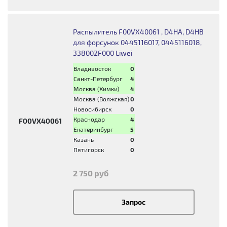
Распылитель F00VX40061 , D4HA, D4HB
для форсунок 0445116017, 0445116018,
338002F000 Liwei
Владивосток
0
Санкт-Петербург
4
Москва (Химки)
4
Москва (Волжская)
0
Новосибирск
0
Краснодар
4
F00VX40061
Екатеринбург
5
Казань
0
Пятигорск
0
2 750 руб
Запрос