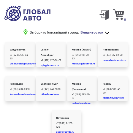
0
Выберите ближайший город:
Владивосток
Владивосток
Санкт-
Москва (Химки)
Новосибирск
+7 (423) 206-04-
Петербург
+7 (495) 118-20-
+7 (383) 312 02 60
85
83
novosib@dvsavto.ru
+7 (812) 425-14-31
vladivostok@dvsavto.ru
moskva@dvsavto.ru
spb@dvsavto.ru
Краснодар
Екатеринбург
Москва
Казань
+7 (861) 204 03 10
+7 (343) 247 2080
(Волжская)
+7 (843) 500-45-
80
krasnodar@dvsavto.ru
ekb@dvsavto.ru
+7 (499) 325-57-
kazan@dvsavto.ru
57
msk@dvsavto.ru
Пятигорск
+7 (989) 2-126-
126
ptg@dvsavto.ru