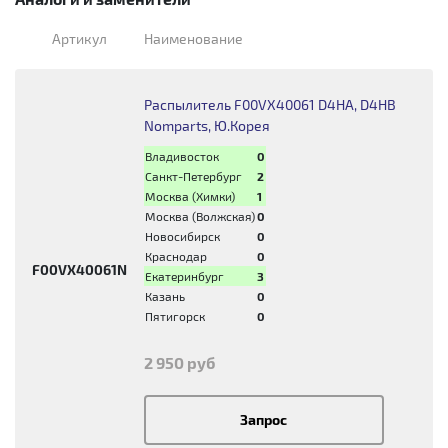
Артикул
Наименование
Распылитель F00VX40061 D4HA, D4HB
Nomparts, Ю.Корея
Владивосток
0
Санкт-Петербург
2
Москва (Химки)
1
Москва (Волжская)
0
Новосибирск
0
Краснодар
0
F00VX40061N
Екатеринбург
3
Казань
0
Пятигорск
0
2 950 руб
Запрос