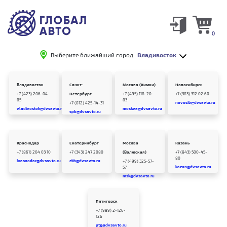
0
Выберите ближайший город:
Владивосток
Владивосток
Санкт-
Москва (Химки)
Новосибирск
+7 (423) 206-04-
Петербург
+7 (495) 118-20-
+7 (383) 312 02 60
85
83
novosib@dvsavto.ru
+7 (812) 425-14-31
vladivostok@dvsavto.ru
moskva@dvsavto.ru
spb@dvsavto.ru
Краснодар
Екатеринбург
Москва
Казань
+7 (861) 204 03 10
+7 (343) 247 2080
(Волжская)
+7 (843) 500-45-
80
krasnodar@dvsavto.ru
ekb@dvsavto.ru
+7 (499) 325-57-
kazan@dvsavto.ru
57
msk@dvsavto.ru
Пятигорск
+7 (989) 2-126-
126
ptg@dvsavto.ru