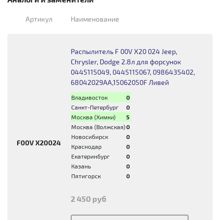
Артикул
Наименование
Распылитель F 00V X20 024 Jeep,
Chrysler, Dodge 2.8л для форсунок
0445115049, 0445115067, 0986435402,
68042029AA,15062050F Ливей
Владивосток
0
Санкт-Петербург
0
Москва (Химки)
5
Москва (Волжская)
0
Новосибирск
0
F00V X20024
Краснодар
0
Екатеринбург
0
Казань
0
Пятигорск
0
2 450 руб