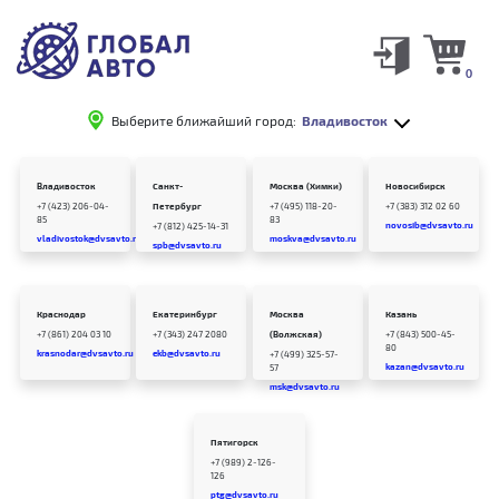
0
Выберите ближайший город:
Владивосток
Владивосток
Санкт-
Москва (Химки)
Новосибирск
+7 (423) 206-04-
Петербург
+7 (495) 118-20-
+7 (383) 312 02 60
85
83
novosib@dvsavto.ru
+7 (812) 425-14-31
vladivostok@dvsavto.ru
moskva@dvsavto.ru
spb@dvsavto.ru
Краснодар
Екатеринбург
Москва
Казань
+7 (861) 204 03 10
+7 (343) 247 2080
(Волжская)
+7 (843) 500-45-
80
krasnodar@dvsavto.ru
ekb@dvsavto.ru
+7 (499) 325-57-
kazan@dvsavto.ru
57
msk@dvsavto.ru
Пятигорск
+7 (989) 2-126-
126
ptg@dvsavto.ru