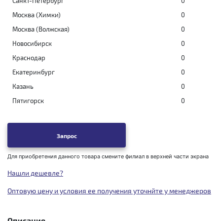
Санкт-Петербург
0
Москва (Химки)
0
Москва (Волжская)
0
Новосибирск
0
Краснодар
0
Екатеринбург
0
Казань
0
Пятигорск
0
Запрос
Для приобретения данного товара смените филиал в верхней части экрана
Нашли дешевле?
Оптовую цену и условия ее получения уточнйте у менеджеров
Описание