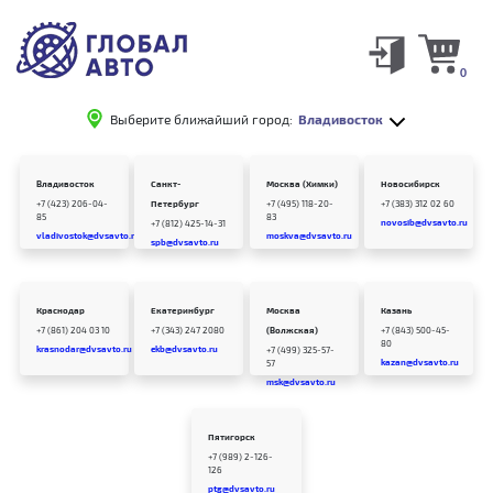
0
Выберите ближайший город:
Владивосток
Владивосток
Санкт-
Москва (Химки)
Новосибирск
+7 (423) 206-04-
Петербург
+7 (495) 118-20-
+7 (383) 312 02 60
85
83
novosib@dvsavto.ru
+7 (812) 425-14-31
vladivostok@dvsavto.ru
moskva@dvsavto.ru
spb@dvsavto.ru
Краснодар
Екатеринбург
Москва
Казань
+7 (861) 204 03 10
+7 (343) 247 2080
(Волжская)
+7 (843) 500-45-
80
krasnodar@dvsavto.ru
ekb@dvsavto.ru
+7 (499) 325-57-
kazan@dvsavto.ru
57
msk@dvsavto.ru
Пятигорск
+7 (989) 2-126-
126
ptg@dvsavto.ru