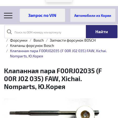
Автомобили из Кореи
Поиск по OEM номеру или артикулу
Главная
Каталог товаров
Топливная аппаратура
Форсунки
Bosch
Запчасти форсунок BOSCH
Клапаны форсунок Bosch
Клапанная пара F00RJ02035 (F 00R J02 035) FAW, Xichai.
Nomparts, Ю.Корея
Клапанная пара F00RJ02035 (F
00R J02 035) FAW, Xichai.
Nomparts, Ю.Корея