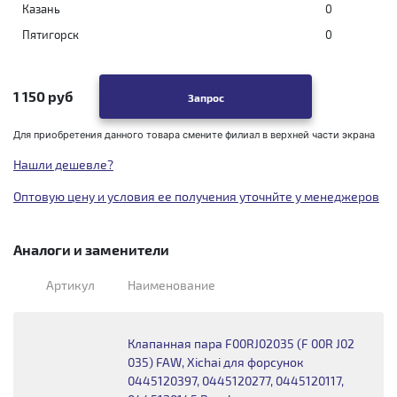
Казань
0
Пятигорск
0
1 150 руб
Запрос
Для приобретения данного товара смените филиал в верхней части экрана
Нашли дешевле?
Оптовую цену и условия ее получения уточнйте у менеджеров
Аналоги и заменители
Артикул
Наименование
Клапанная пара F00RJ02035 (F 00R J02
035) FAW, Xichai для форсунок
0445120397, 0445120277, 0445120117,