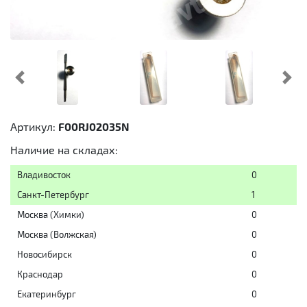
Предыдущий
Cл
Артикул:
F00RJ02035N
Наличие на складах:
Владивосток
0
Санкт-Петербург
1
Москва (Химки)
0
Москва (Волжская)
0
Новосибирск
0
Краснодар
0
Екатеринбург
0