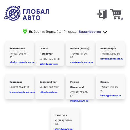
0
Выберите ближайший город:
Владивосток
Владивосток
Санкт-
Москва (Химки)
Новосибирск
+7 (423) 206-04-
Петербург
+7 (495) 118-20-
+7 (383) 312 02 60
85
83
novosib@dvsavto.ru
+7 (812) 425-14-31
vladivostok@dvsavto.ru
moskva@dvsavto.ru
spb@dvsavto.ru
Краснодар
Екатеринбург
Москва
Казань
+7 (861) 204 03 10
+7 (343) 247 2080
(Волжская)
+7 (843) 500-45-
80
krasnodar@dvsavto.ru
ekb@dvsavto.ru
+7 (499) 325-57-
kazan@dvsavto.ru
57
msk@dvsavto.ru
Пятигорск
+7 (989) 2-126-
126
ptg@dvsavto.ru