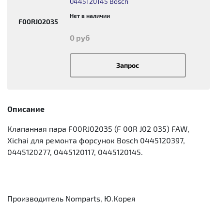
0445120145 Bosch
Нет в наличии
F00RJ02035
0 руб
Запрос
Описание
Клапанная пара F00RJ02035 (F 00R J02 035) FAW,
Xichai для ремонта форсунок Bosch 0445120397,
0445120277, 0445120117, 0445120145.
Производитель Nomparts, Ю.Корея