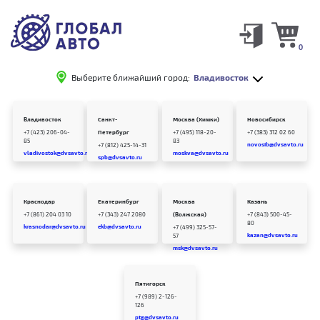
0
Выберите ближайший город:
Владивосток
Владивосток
Санкт-
Москва (Химки)
Новосибирск
+7 (423) 206-04-
Петербург
+7 (495) 118-20-
+7 (383) 312 02 60
85
83
novosib@dvsavto.ru
+7 (812) 425-14-31
vladivostok@dvsavto.ru
moskva@dvsavto.ru
spb@dvsavto.ru
Краснодар
Екатеринбург
Москва
Казань
+7 (861) 204 03 10
+7 (343) 247 2080
(Волжская)
+7 (843) 500-45-
80
krasnodar@dvsavto.ru
ekb@dvsavto.ru
+7 (499) 325-57-
kazan@dvsavto.ru
57
msk@dvsavto.ru
Пятигорск
+7 (989) 2-126-
126
ptg@dvsavto.ru