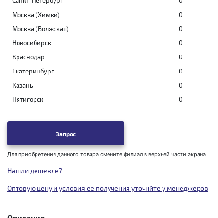
Санкт-Петербург
0
Москва (Химки)
0
Москва (Волжская)
0
Новосибирск
0
Краснодар
0
Екатеринбург
0
Казань
0
Пятигорск
0
Запрос
Для приобретения данного товара смените филиал в верхней части экрана
Нашли дешевле?
Оптовую цену и условия ее получения уточнйте у менеджеров
Описание