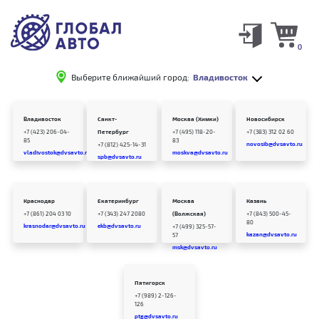
0
Выберите ближайший город:
Владивосток
Владивосток
Санкт-
Москва (Химки)
Новосибирск
+7 (423) 206-04-
Петербург
+7 (495) 118-20-
+7 (383) 312 02 60
85
83
novosib@dvsavto.ru
+7 (812) 425-14-31
vladivostok@dvsavto.ru
moskva@dvsavto.ru
spb@dvsavto.ru
Краснодар
Екатеринбург
Москва
Казань
+7 (861) 204 03 10
+7 (343) 247 2080
(Волжская)
+7 (843) 500-45-
80
krasnodar@dvsavto.ru
ekb@dvsavto.ru
+7 (499) 325-57-
kazan@dvsavto.ru
57
msk@dvsavto.ru
Пятигорск
+7 (989) 2-126-
126
ptg@dvsavto.ru