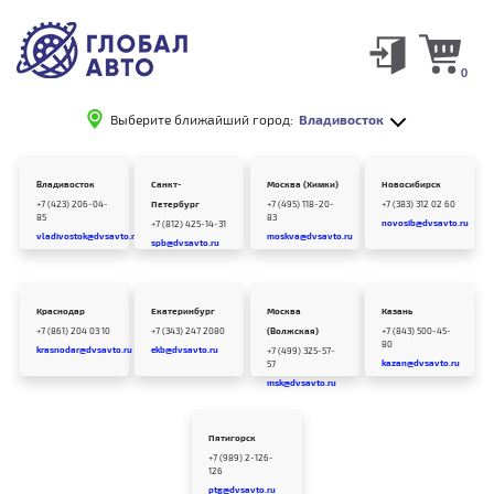
0
Выберите ближайший город:
Владивосток
Владивосток
Санкт-
Москва (Химки)
Новосибирск
+7 (423) 206-04-
Петербург
+7 (495) 118-20-
+7 (383) 312 02 60
85
83
novosib@dvsavto.ru
+7 (812) 425-14-31
vladivostok@dvsavto.ru
moskva@dvsavto.ru
spb@dvsavto.ru
Краснодар
Екатеринбург
Москва
Казань
+7 (861) 204 03 10
+7 (343) 247 2080
(Волжская)
+7 (843) 500-45-
80
krasnodar@dvsavto.ru
ekb@dvsavto.ru
+7 (499) 325-57-
kazan@dvsavto.ru
57
msk@dvsavto.ru
Пятигорск
+7 (989) 2-126-
126
ptg@dvsavto.ru