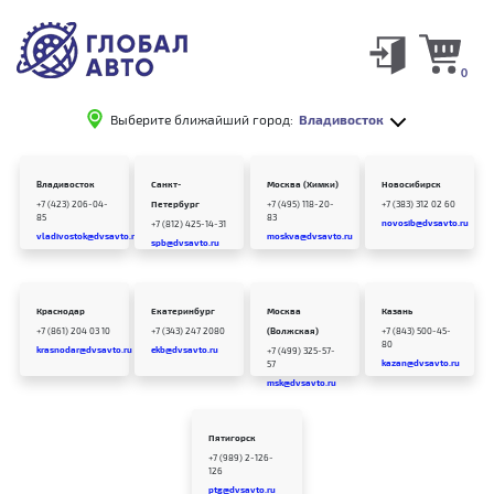
0
Выберите ближайший город:
Владивосток
Владивосток
Санкт-
Москва (Химки)
Новосибирск
+7 (423) 206-04-
Петербург
+7 (495) 118-20-
+7 (383) 312 02 60
85
83
novosib@dvsavto.ru
+7 (812) 425-14-31
vladivostok@dvsavto.ru
moskva@dvsavto.ru
spb@dvsavto.ru
Краснодар
Екатеринбург
Москва
Казань
+7 (861) 204 03 10
+7 (343) 247 2080
(Волжская)
+7 (843) 500-45-
80
krasnodar@dvsavto.ru
ekb@dvsavto.ru
+7 (499) 325-57-
kazan@dvsavto.ru
57
msk@dvsavto.ru
Пятигорск
+7 (989) 2-126-
126
ptg@dvsavto.ru