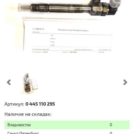
Предыдущий
Cл
Артикул:
0 445 110 295
Наличие на складах:
Владивосток
0
Санкт-Петербург
0