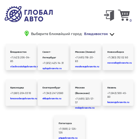
0
Выберите ближайший город:
Владивосток
Владивосток
Санкт-
Москва (Химки)
Новосибирск
+7 (423) 206-04-
Петербург
+7 (495) 118-20-
+7 (383) 312 02 60
85
83
novosib@dvsavto.ru
+7 (812) 425-14-31
vladivostok@dvsavto.ru
moskva@dvsavto.ru
spb@dvsavto.ru
Краснодар
Екатеринбург
Москва
Казань
+7 (861) 204 03 10
+7 (343) 247 2080
(Волжская)
+7 (843) 500-45-
80
krasnodar@dvsavto.ru
ekb@dvsavto.ru
+7 (499) 325-57-
kazan@dvsavto.ru
57
msk@dvsavto.ru
Пятигорск
+7 (989) 2-126-
126
ptg@dvsavto.ru