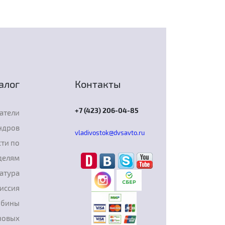
алог
Контакты
+7 (423) 206-04-85
атели
ндров
vladivostok@dvsavto.ru
ти по
делям
атура
иссия
рбины
новых