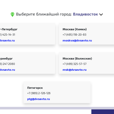
Выберите ближайший город:
Владивосток
т-Петербург
Москва (Химки)
2) 425-14-31
+7 (495) 118-20-83
dvsavto.ru
moskva@dvsavto.ru
еринбург
Москва (Волжская)
43) 247 2080
+7 (499) 325-57-57
dvsavto.ru
msk@dvsavto.ru
Пятигорск
+7 (989) 2-126-126
ptg@dvsavto.ru