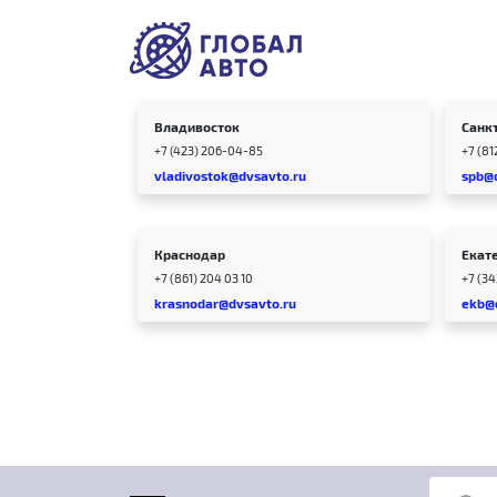
Владивосток
Санк
+7 (423) 206-04-85
+7 (81
vladivostok@dvsavto.ru
spb@
Краснодар
Екат
+7 (861) 204 03 10
+7 (3
krasnodar@dvsavto.ru
ekb@