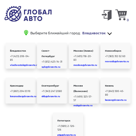
0
Выберите ближайший город:
Владивосток
Владивосток
Санкт-
Москва (Химки)
Новосибирск
+7 (423) 206-04-
Петербург
+7 (495) 118-20-
+7 (383) 312 02 60
85
83
novosib@dvsavto.ru
+7 (812) 425-14-31
vladivostok@dvsavto.ru
moskva@dvsavto.ru
spb@dvsavto.ru
Краснодар
Екатеринбург
Москва
Казань
+7 (861) 204 03 10
+7 (343) 247 2080
(Волжская)
+7 (843) 500-45-
80
krasnodar@dvsavto.ru
ekb@dvsavto.ru
+7 (499) 325-57-
kazan@dvsavto.ru
57
msk@dvsavto.ru
Пятигорск
+7 (989) 2-126-
126
ptg@dvsavto.ru