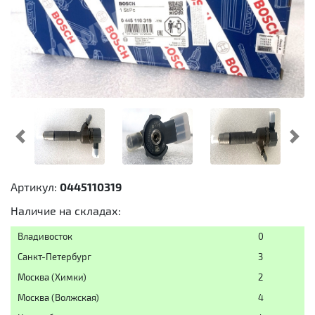
Предыдущий
Cл
Артикул:
0445110319
Наличие на складах:
Владивосток
0
Санкт-Петербург
3
Москва (Химки)
2
Москва (Волжская)
4