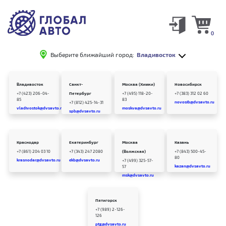
0
Выберите ближайший город:
Владивосток
Владивосток
Санкт-
Москва (Химки)
Новосибирск
+7 (423) 206-04-
Петербург
+7 (495) 118-20-
+7 (383) 312 02 60
85
83
novosib@dvsavto.ru
+7 (812) 425-14-31
vladivostok@dvsavto.ru
moskva@dvsavto.ru
spb@dvsavto.ru
Краснодар
Екатеринбург
Москва
Казань
+7 (861) 204 03 10
+7 (343) 247 2080
(Волжская)
+7 (843) 500-45-
80
krasnodar@dvsavto.ru
ekb@dvsavto.ru
+7 (499) 325-57-
kazan@dvsavto.ru
57
msk@dvsavto.ru
Пятигорск
+7 (989) 2-126-
126
ptg@dvsavto.ru