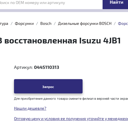
Поиск по OEM номеру или артикулу
тура
Форсунки
Bosch
Дизельные форсунки BOSCH
Форсу
3 восстановленная Isuzu 4JB1
Артикул:
0445110313
Запрос
Для приобретения данного товара смените филиал в верхней части экра
Нашли дешевле?
Оптовую цену и условия ее получения уточнйте у менеджер