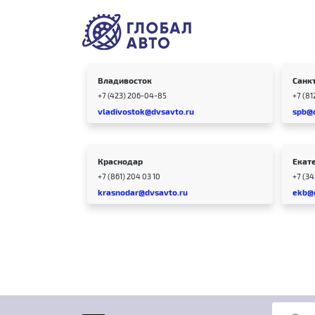
Владивосток
Санк
+7 (423) 206-04-85
+7 (81
vladivostok@dvsavto.ru
spb@
Краснодар
Екат
+7 (861) 204 03 10
+7 (3
krasnodar@dvsavto.ru
ekb@