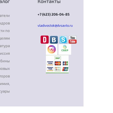
алог
Контакты
+7 (423) 206-04-85
атели
ндров
vladivostok@dvsavto.ru
ти по
делям
атура
иссия
рбины
новых
торов
химия,
суары