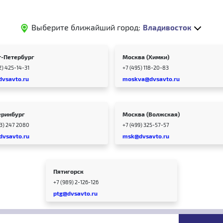
Выберите ближайший город:
Владивосток
т-Петербург
Москва (Химки)
2) 425-14-31
+7 (495) 118-20-83
dvsavto.ru
moskva@dvsavto.ru
еринбург
Москва (Волжская)
43) 247 2080
+7 (499) 325-57-57
dvsavto.ru
msk@dvsavto.ru
Пятигорск
+7 (989) 2-126-126
ptg@dvsavto.ru