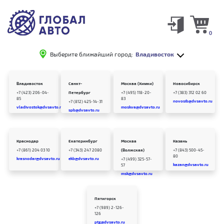
0
Выберите ближайший город:
Владивосток
Владивосток
Санкт-
Москва (Химки)
Новосибирск
+7 (423) 206-04-
Петербург
+7 (495) 118-20-
+7 (383) 312 02 60
85
83
novosib@dvsavto.ru
+7 (812) 425-14-31
vladivostok@dvsavto.ru
moskva@dvsavto.ru
spb@dvsavto.ru
Краснодар
Екатеринбург
Москва
Казань
+7 (861) 204 03 10
+7 (343) 247 2080
(Волжская)
+7 (843) 500-45-
80
krasnodar@dvsavto.ru
ekb@dvsavto.ru
+7 (499) 325-57-
kazan@dvsavto.ru
57
msk@dvsavto.ru
Пятигорск
+7 (989) 2-126-
126
ptg@dvsavto.ru