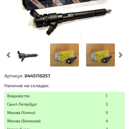
Предыдущий
Cл
Артикул:
0445110257
Наличие на складах:
Владивосток
1
Санкт-Петербург
3
Москва (Химки)
9
Москва (Волжская)
4