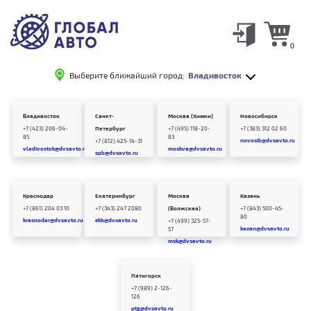
0
Выберите ближайший город:
Владивосток
Владивосток
Санкт-
Москва (Химки)
Новосибирск
+7 (423) 206-04-
Петербург
+7 (495) 118-20-
+7 (383) 312 02 60
85
83
novosib@dvsavto.ru
+7 (812) 425-14-31
vladivostok@dvsavto.ru
moskva@dvsavto.ru
spb@dvsavto.ru
Краснодар
Екатеринбург
Москва
Казань
+7 (861) 204 03 10
+7 (343) 247 2080
(Волжская)
+7 (843) 500-45-
80
krasnodar@dvsavto.ru
ekb@dvsavto.ru
+7 (499) 325-57-
kazan@dvsavto.ru
57
msk@dvsavto.ru
Пятигорск
+7 (989) 2-126-
126
ptg@dvsavto.ru