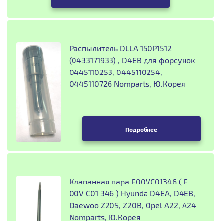
Распылитель DLLA 150P1512
(0433171933) , D4EB для форсунок
0445110253, 0445110254,
0445110726 Nomparts, Ю.Корея
Подробнее
Клапанная пара F00VC01346 ( F
00V C01 346 ) Hyunda D4EA, D4EB,
Daewoo Z20S, Z20B, Opel A22, A24
Nomparts, Ю.Корея