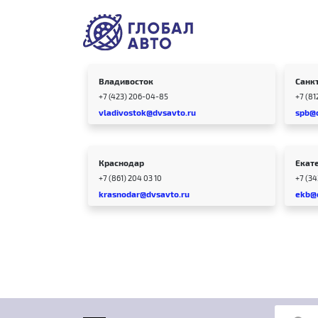
Владивосток
Санк
+7 (423) 206-04-85
+7 (81
vladivostok@dvsavto.ru
spb@
Краснодар
Екат
+7 (861) 204 03 10
+7 (3
krasnodar@dvsavto.ru
ekb@