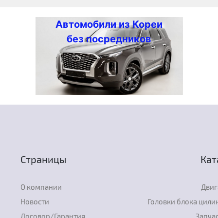
Автомобили из Кореи
без посредников
Страницы
Кат
О компании
Двиг
Новости
Головки блока цили
Договор/Гарантия
Запчас