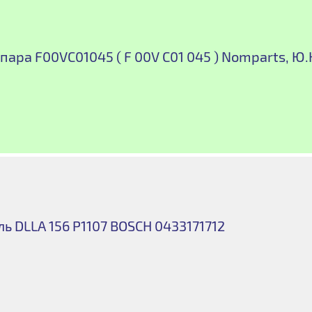
пара F00VC01045 ( F 00V C01 045 ) Nomparts, Ю
ь DLLA 156 P1107 BOSCH 0433171712