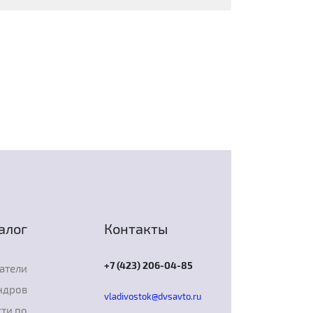
алог
Контакты
+7 (423) 206-04-85
атели
ндров
vladivostok@dvsavto.ru
ти по