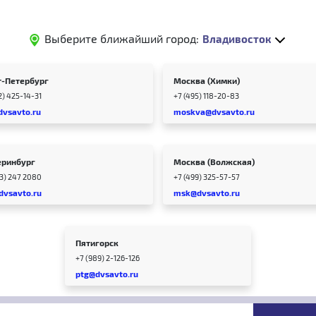
Выберите ближайший город:
Владивосток
т-Петербург
Москва (Химки)
2) 425-14-31
+7 (495) 118-20-83
dvsavto.ru
moskva@dvsavto.ru
еринбург
Москва (Волжская)
43) 247 2080
+7 (499) 325-57-57
dvsavto.ru
msk@dvsavto.ru
Пятигорск
+7 (989) 2-126-126
ptg@dvsavto.ru