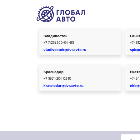
Владивосток
Санк
+7 (423) 206-04-85
+7 (81
vladivostok@dvsavto.ru
spb@
Краснодар
Екат
+7 (861) 204 03 10
+7 (3
krasnodar@dvsavto.ru
ekb@