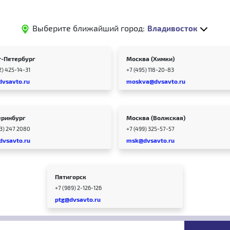
Выберите ближайший город:
Владивосток
т-Петербург
Москва (Химки)
2) 425-14-31
+7 (495) 118-20-83
dvsavto.ru
moskva@dvsavto.ru
еринбург
Москва (Волжская)
43) 247 2080
+7 (499) 325-57-57
dvsavto.ru
msk@dvsavto.ru
Пятигорск
+7 (989) 2-126-126
ptg@dvsavto.ru